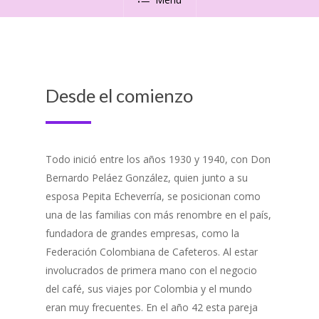
Desde el comienzo
Así fue c
Peláez, q
devoción 
misas, ig
Todo inició entre los años 1930 y 1940, con Don
de terreno
Bernardo Peláez González, quien junto a su
celebrada
esposa Pepita Echeverría, se posicionan como
labores d
una de las familias con más renombre en el país,
Gabriela,
fundadora de grandes empresas, como la
difusión 
Federación Colombiana de Cafeteros. Al estar
muerte de
involucrados de primera mano con el negocio
del café, sus viajes por Colombia y el mundo
En esta hi
eran muy frecuentes. En el año 42 esta pareja
Gabriela, 