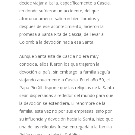
decide viajar a Italia, específicamente a Cascia,
primera 
en donde sufrieron un accidente, del que
luchadora
afortunadamente salieron bien librados y
apasionada
después de ese acontecimiento, hicieron la
de la fami
promesa a Santa Rita de Cascia, de llevar a
año 58 a 
Colombia la devoción hacia esa Santa.
embajador
en un proy
Aunque Santa Rita de Cascia no era muy
de educac
conocida, ellos fueron los que trajeron la
enseñanza
devoción al país, sin embargo la familia seguía
escribir 
viajando anualmente a Cascia. En el año 50, el
lleva su 
Papa Pío Xll dispone que las reliquias de la Santa
Alberto L
sean dispersadas alrededor del mundo para que
entonces,
la devoción se extendiera. El renombre de la
de 100 añ
familia, esta vez no por sus empresas, sino por
Chapinero,
su influencia y devoción hacia la Santa, hizo que
la Fundac
una de las reliquias fuese entregada a la familia
impartien
Peláez y no a la Iglesia Católica.