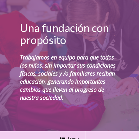
Skip
to
Close
main
Una fundación con
Menu
content
propósito
Trabajamos en equipo para que todos
los niños, sin importar sus condiciones
físicas, sociales y /o familiares reciban
educación, generando importantes
cambios que lleven al progreso de
nuestra sociedad.
Menu